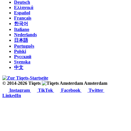
Deutsch
Ελληνικά
Español
Français
한국어
Italiano
Nederlands
日本語
Português
Polski
Русский
Svenska
中文
© 2014-2026 Tiqets
Amsterdam
Instagram
TikTok
Facebook
Twitter
LinkedIn