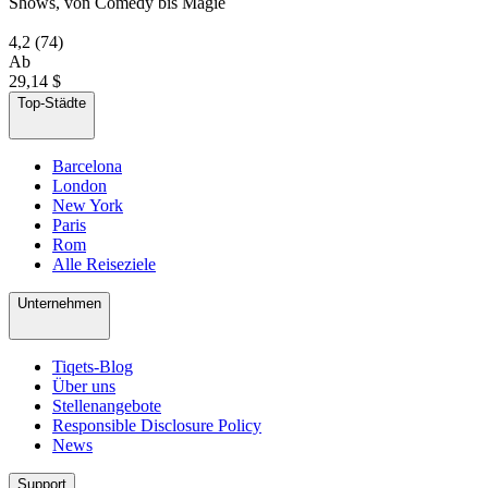
Shows, von Comedy bis Magie
4,2
(74)
Ab
29,14 $
Top-Städte
Barcelona
London
New York
Paris
Rom
Alle Reiseziele
Unternehmen
Tiqets-Blog
Über uns
Stellenangebote
Responsible Disclosure Policy
News
Support