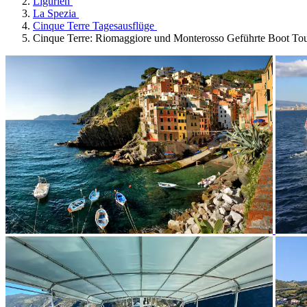
Ligurien
La Spezia
Cinque Terre Tagesausflüge
Cinque Terre: Riomaggiore und Monterosso Geführte Boot To