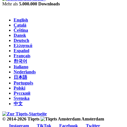
Mehr als
5.000.000 Downloads
English
Català
Čeština
Dansk
Deutsch
Ελληνικά
Español
Français
한국어
Italiano
Nederlands
日本語
Português
Polski
Русский
Svenska
中文
© 2014-2026 Tiqets
Amsterdam
Instagram
TikTok
Facebook
Twitter