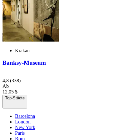
Krakau
Banksy-Museum
4,8
(338)
Ab
12,05 $
Top-Städte
Barcelona
London
New York
Paris
Rom