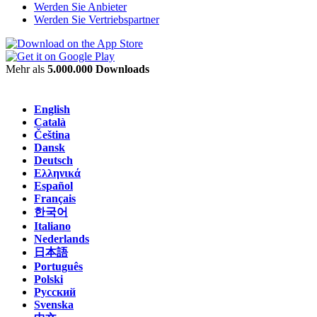
Werden Sie Anbieter
Werden Sie Vertriebspartner
Mehr als
5.000.000 Downloads
English
Català
Čeština
Dansk
Deutsch
Ελληνικά
Español
Français
한국어
Italiano
Nederlands
日本語
Português
Polski
Русский
Svenska