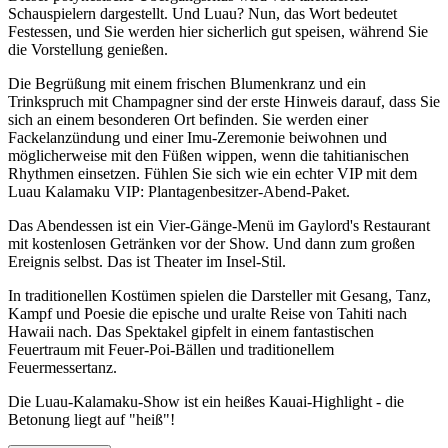
Schauspielern dargestellt. Und Luau? Nun, das Wort bedeutet
Festessen, und Sie werden hier sicherlich gut speisen, während Sie
die Vorstellung genießen.
Die Begrüßung mit einem frischen Blumenkranz und ein
Trinkspruch mit Champagner sind der erste Hinweis darauf, dass Sie
sich an einem besonderen Ort befinden. Sie werden einer
Fackelanzündung und einer Imu-Zeremonie beiwohnen und
möglicherweise mit den Füßen wippen, wenn die tahitianischen
Rhythmen einsetzen. Fühlen Sie sich wie ein echter VIP mit dem
Luau Kalamaku VIP: Plantagenbesitzer-Abend-Paket.
Das Abendessen ist ein Vier-Gänge-Menü im Gaylord's Restaurant
mit kostenlosen Getränken vor der Show. Und dann zum großen
Ereignis selbst. Das ist Theater im Insel-Stil.
In traditionellen Kostümen spielen die Darsteller mit Gesang, Tanz,
Kampf und Poesie die epische und uralte Reise von Tahiti nach
Hawaii nach. Das Spektakel gipfelt in einem fantastischen
Feuertraum mit Feuer-Poi-Bällen und traditionellem
Feuermessertanz.
Die Luau-Kalamaku-Show ist ein heißes Kauai-Highlight - die
Betonung liegt auf "heiß"!