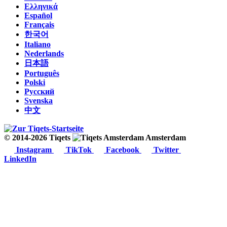
Ελληνικά
Español
Français
한국어
Italiano
Nederlands
日本語
Português
Polski
Русский
Svenska
中文
© 2014-2026 Tiqets
Amsterdam
Instagram
TikTok
Facebook
Twitter
LinkedIn