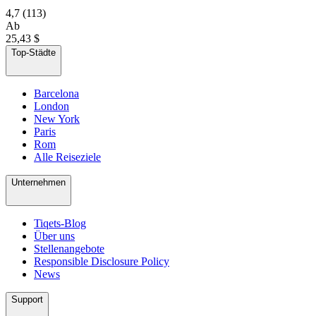
4,7
(113)
Ab
25,43 $
Top-Städte
Barcelona
London
New York
Paris
Rom
Alle Reiseziele
Unternehmen
Tiqets-Blog
Über uns
Stellenangebote
Responsible Disclosure Policy
News
Support