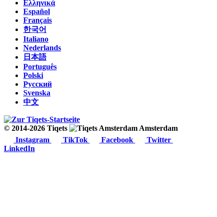
Ελληνικά
Español
Français
한국어
Italiano
Nederlands
日本語
Português
Polski
Русский
Svenska
中文
© 2014-2026 Tiqets
Amsterdam
Instagram
TikTok
Facebook
Twitter
LinkedIn