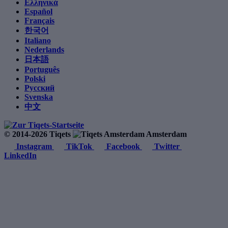
Ελληνικά
Español
Français
한국어
Italiano
Nederlands
日本語
Português
Polski
Русский
Svenska
中文
© 2014-2026 Tiqets
Amsterdam
Instagram
TikTok
Facebook
Twitter
LinkedIn