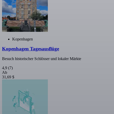
Kopenhagen
Kopenhagen Tagesausflüge
Besuch historischer Schlösser und lokaler Märkte
4,9
(7)
Ab
31,69 $