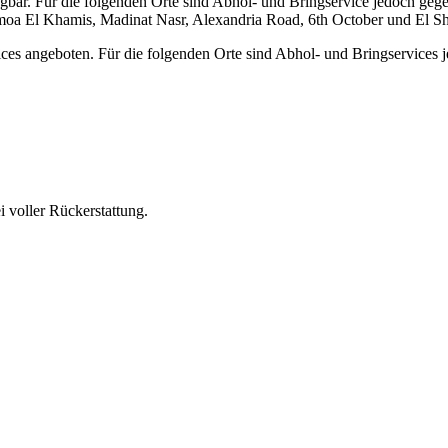
ügbar. Für die folgenden Orte sind Abhol- und Bringservice jedoch gege
oa El Khamis, Madinat Nasr, Alexandria Road, 6th October und El S
ces angeboten. Für die folgenden Orte sind Abhol- und Bringservices
 voller Rückerstattung.