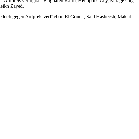
n Aufpreis verfügbar: Flughafen Kairo, Heliopolis City, Mirage City,
heikh Zayed.
 jedoch gegen Aufpreis verfügbar: El Gouna, Sahl Hasheesh, Makadi