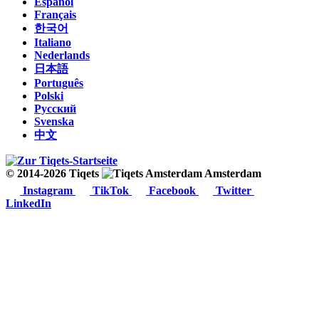
Español
Français
한국어
Italiano
Nederlands
日本語
Português
Polski
Русский
Svenska
中文
© 2014-2026 Tiqets
Amsterdam
Instagram
TikTok
Facebook
Twitter
LinkedIn