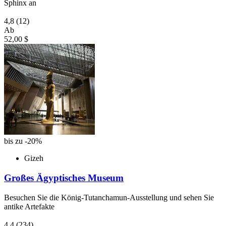
Sphinx an
4,8
(12)
Ab
52,00 $
bis zu -20%
Gizeh
Großes Ägyptisches Museum
Besuchen Sie die König-Tutanchamun-Ausstellung und sehen Sie
antike Artefakte
4,4
(234)