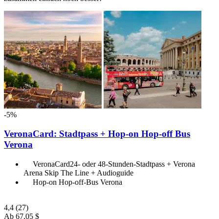
-5%
VeronaCard: Stadtpass + Hop-on Hop-off Bus
Verona
VeronaCard24- oder 48-Stunden-Stadtpass + Verona
Arena Skip The Line + Audioguide
Hop-on Hop-off-Bus Verona
4,4
(27)
Ab
67,05 $