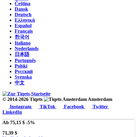
Čeština
Dansk
Deutsch
Ελληνικά
Español
Français
한국어
Italiano
Nederlands
日本語
Português
Polski
Русский
Svenska
中文
© 2014-2026 Tiqets
Amsterdam
Instagram
TikTok
Facebook
Twitter
LinkedIn
Ab
75,15 $
-5%
71,39 $