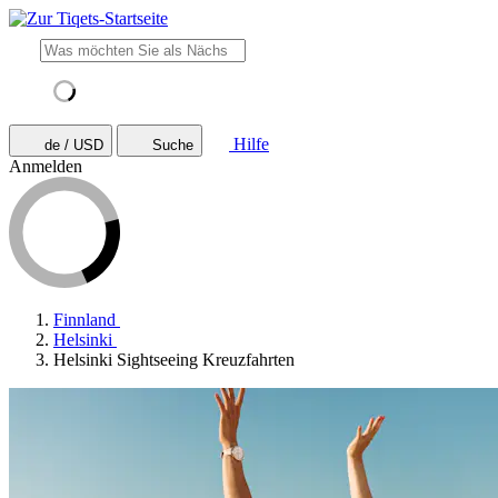
Hilfe
de / USD
Suche
Anmelden
Finnland
Helsinki
Helsinki Sightseeing Kreuzfahrten