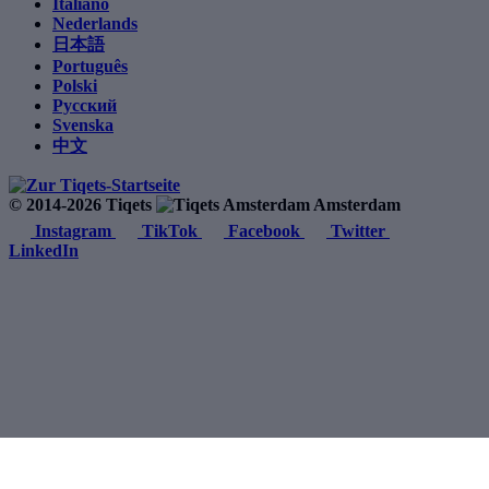
Italiano
Nederlands
日本語
Português
Polski
Русский
Svenska
中文
© 2014-2026 Tiqets
Amsterdam
Instagram
TikTok
Facebook
Twitter
LinkedIn