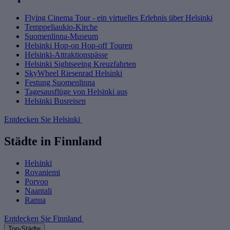
Flying Cinema Tour - ein virtuelles Erlebnis über Helsinki
Temppeliaukio-Kirche
Suomenlinna-Museum
Helsinki Hop-on Hop-off Touren
Helsinki-Attraktionspässe
Helsinki Sightseeing Kreuzfahrten
SkyWheel Riesenrad Helsinki
Festung Suomenlinna
Tagesausflüge von Helsinki aus
Helsinki Busreisen
Entdecken Sie Helsinki
Städte in Finnland
Helsinki
Rovaniemi
Porvoo
Naantali
Ranua
Entdecken Sie Finnland
Top-Städte