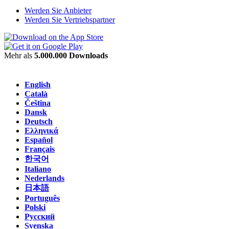
Werden Sie Anbieter
Werden Sie Vertriebspartner
Mehr als
5.000.000 Downloads
English
Català
Čeština
Dansk
Deutsch
Ελληνικά
Español
Français
한국어
Italiano
Nederlands
日本語
Português
Polski
Русский
Svenska