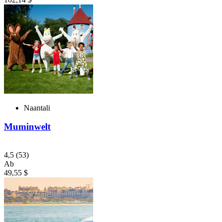
Naantali
Muminwelt
4,5
(53)
Ab
49,55 $