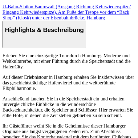
U-Bahn-Station Baumwall (Ausgang Richtung Kehrwiederspitze/
Eingang Kehrwiederspitze). Am Fuße der Treppe vor dem “Back
Shop” (Kiosk) unter der Eisenbahnbrücke, Hamburg
Highlights & Beschreibung
Erleben Sie eine einzigartige Tour durch Hamburgs Moderne und
Weltkulturerbe, mit einer Führung durch die Speicherstadt und die
HafenCity.
Auf dieser Erlebnistour in Hamburg erhalten Sie Insiderwissen über
das geschichtsträchtige Hafenviertel und die weltberühmte
Elbphilharmonie.
Anschließend tauchen Sie in die Speicherstadt ein und erhalten
unvergleichliche Einblicke in die wunderschöne
Backsteinarchitektur, die Speicher und Schlösser. Hier erwarten Sie
stille Höfe, in denen die Zeit stehen geblieben zu sein scheint.
Ihr Gästeführer weiht Sie in die Geheimnisse dieser Hamburger
Originale aus längst vergangenen Zeiten ein. Zum Abschluss
besuchen Sie das Kontorhausviertel mit dem berühmten Chilehaus