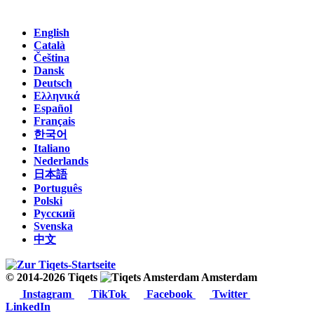
English
Català
Čeština
Dansk
Deutsch
Ελληνικά
Español
Français
한국어
Italiano
Nederlands
日本語
Português
Polski
Русский
Svenska
中文
© 2014-2026 Tiqets
Amsterdam
Instagram
TikTok
Facebook
Twitter
LinkedIn