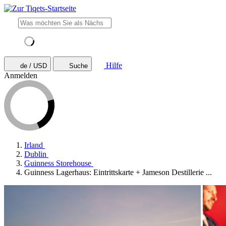
Hilfe
de / USD
Suche
Anmelden
Irland
Dublin
Guinness Storehouse
Guinness Lagerhaus: Eintrittskarte + Jameson Destillerie ...