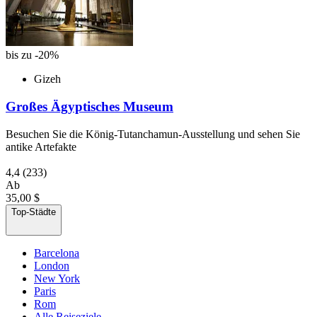
bis zu -20%
Gizeh
Großes Ägyptisches Museum
Besuchen Sie die König-Tutanchamun-Ausstellung und sehen Sie
antike Artefakte
4,4
(233)
Ab
35,00 $
Top-Städte
Barcelona
London
New York
Paris
Rom
Alle Reiseziele