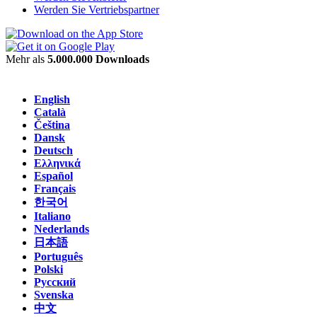
Werden Sie Vertriebspartner
Mehr als
5.000.000 Downloads
English
Català
Čeština
Dansk
Deutsch
Ελληνικά
Español
Français
한국어
Italiano
Nederlands
日本語
Português
Polski
Русский
Svenska
中文