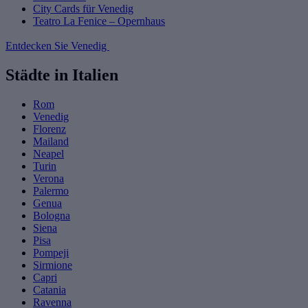
City Cards für Venedig
Teatro La Fenice – Opernhaus
Entdecken Sie Venedig
Städte in Italien
Rom
Venedig
Florenz
Mailand
Neapel
Turin
Verona
Palermo
Genua
Bologna
Siena
Pisa
Pompeji
Sirmione
Capri
Catania
Ravenna