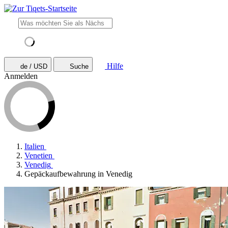
Hilfe
de / USD
Suche
Anmelden
Italien
Venetien
Venedig
Gepäckaufbewahrung in Venedig