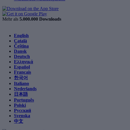
Mehr als
5.000.000 Downloads
English
Català
Čeština
Dansk
Deutsch
Ελληνικά
Español
Français
한국어
Italiano
Nederlands
日本語
Português
Polski
Русский
Svenska
中文