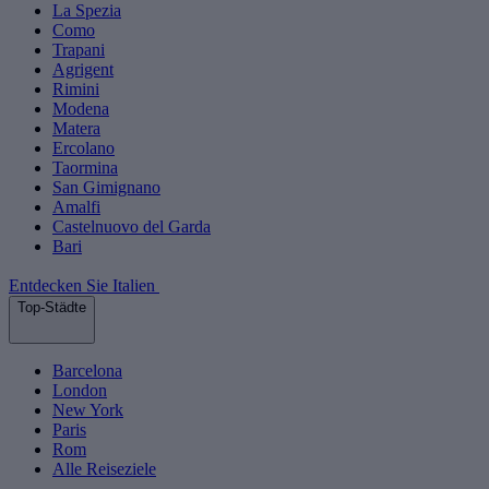
La Spezia
Como
Trapani
Agrigent
Rimini
Modena
Matera
Ercolano
Taormina
San Gimignano
Amalfi
Castelnuovo del Garda
Bari
Entdecken Sie Italien
Top-Städte
Barcelona
London
New York
Paris
Rom
Alle Reiseziele