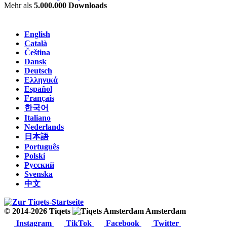
Mehr als
5.000.000 Downloads
English
Català
Čeština
Dansk
Deutsch
Ελληνικά
Español
Français
한국어
Italiano
Nederlands
日本語
Português
Polski
Русский
Svenska
中文
© 2014-2026 Tiqets
Amsterdam
Instagram
TikTok
Facebook
Twitter