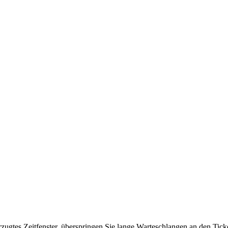
orzugtes Zeitfenster, überspringen Sie lange Warteschlangen an den Tic