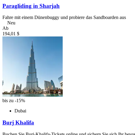
Paragliding in Sharjah
Fahre mit einem Dünenbuggy und probiere das Sandboarden aus
Neu
Ab
194,01 $
bis zu -15%
Dubai
Burj Khalifa
Buchen Sie Burj-Khalifa-Tickets online und sichern Sie sich Ihr bev