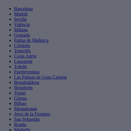
Barcelona
Madrid
Sevilla
València
Málaga
Granada
Palma de Mallorca
Córdoba
Teneriffa
Costa Adeje
Lanzarote
Toledo
Fuerteventura
Las Palmas de Gran Canaria
Benalmádena
Benidorm
Teruel
Girona
Bilbao
Maspalomas
Jerez de la Frontera
San Sebastián
Ronda
Marbella