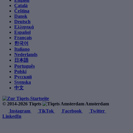
English
Català
Čeština
Dansk
Deutsch
Ελληνικά
Español
Français
한국어
Italiano
Nederlands
日本語
Português
Polski
Русский
Svenska
中文
© 2014-2026 Tiqets
Amsterdam
Instagram
TikTok
Facebook
Twitter
LinkedIn