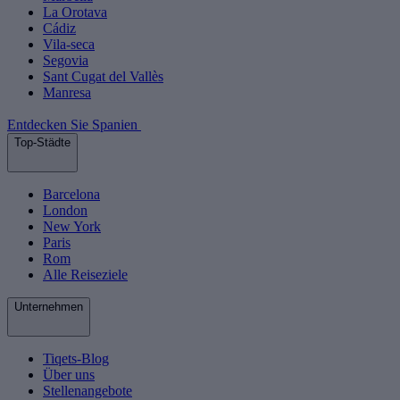
La Orotava
Cádiz
Vila-seca
Segovia
Sant Cugat del Vallès
Manresa
Entdecken Sie Spanien
Top-Städte
Barcelona
London
New York
Paris
Rom
Alle Reiseziele
Unternehmen
Tiqets-Blog
Über uns
Stellenangebote