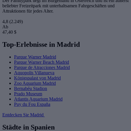
Der Familypark liegt im Burgenland in Österreich und ist ein äußerst
beliebter Freizeitpark mit unterhaltsamen Fahrgeschäften und
Attraktionen für jedes Alter.
4,8
(2.249)
Ab
47,40 $
Top-Erlebnisse in Madrid
Parque Warner Madrid
Parque Warner Beach Madrid
Parque de Atracciones Madrid
Aquopolis Villanueva
Königspalast von Madrid
Zoo Aquarium Madrid
Bernabéu Stadion
Prado Museum
Atlantis Aquarium Madrid
Puy du Fou España
Entdecken Sie Madrid
Städte in Spanien