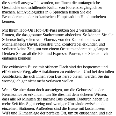
die speziell ausgewählt wurden, um Ihnen die umfangreiche
Geschichte und schillernde Kultur von Florenz zugänglich zu
machen. Mit Audioguides in 8 Sprachen lernen Sie die
Besonderheiten der toskanischen Hauptstadt im Handumdrehen
kennen.
Mit Ihrem Hop-On Hop-Off-Pass nutzen Sie 2 verschiedene
Routen, die das gesamte Stadtzentrum abdecken. So können Sie alle
Sehenswürdigkeiten von Florenz, von der Kathedrale bis zu
Michelangelos David, stressfrei und komfortabel erkunden und
verlieren keine Zeit, um von einem Ort zum anderen zu gelangen.
Denken Sie an all die Eis- und Espresso-Pausen, die Sie dadurch
einbauen können!
Die exklusiven Busse mit offenem Dach sind der bequemste und
effizienteste Weg, alle Attraktionen zu entdecken. Und bei den tollen
Ausblicken, die sich Ihnen vom Bus herab bieten, werden Sie ihn
womöglich gar nicht mehr verlassen wollen.
Wenn Sie aber dann doch aussteigen, um die Geburtsstätte der
Renaissance zu erkunden, tun Sie dies mit dem sicheren Wissen,
dass alle 60 Minuten der nächste Bus kommt. Dadurch haben Sie
mehr Zeit fürs Sightseeing und weniger Umstände zwischen den
einzelnen Stationen. Außerdem sind die Busse mit kostenlosem
WiFi und Klimaanlage der perfekte Ort, um zu entspannen und sich