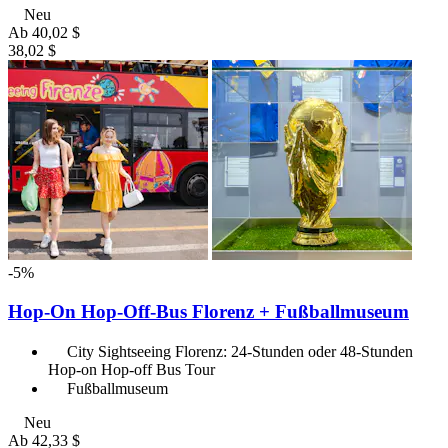
Neu
Ab
40,02 $
38,02 $
-5%
Hop-On Hop-Off-Bus Florenz + Fußballmuseum
City Sightseeing Florenz: 24-Stunden oder 48-Stunden
Hop-on Hop-off Bus Tour
Fußballmuseum
Neu
Ab
42,33 $