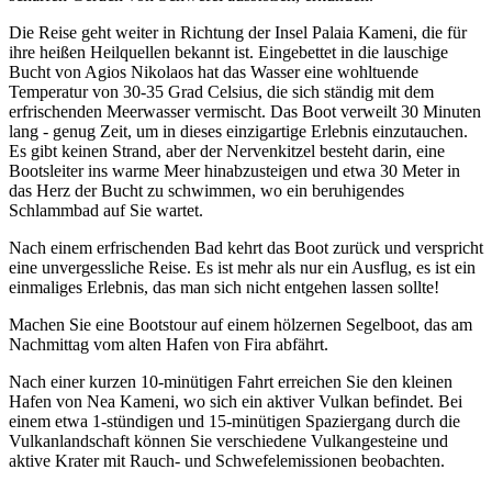
Die Reise geht weiter in Richtung der Insel Palaia Kameni, die für
ihre heißen Heilquellen bekannt ist. Eingebettet in die lauschige
Bucht von Agios Nikolaos hat das Wasser eine wohltuende
Temperatur von 30-35 Grad Celsius, die sich ständig mit dem
erfrischenden Meerwasser vermischt. Das Boot verweilt 30 Minuten
lang - genug Zeit, um in dieses einzigartige Erlebnis einzutauchen.
Es gibt keinen Strand, aber der Nervenkitzel besteht darin, eine
Bootsleiter ins warme Meer hinabzusteigen und etwa 30 Meter in
das Herz der Bucht zu schwimmen, wo ein beruhigendes
Schlammbad auf Sie wartet.
Nach einem erfrischenden Bad kehrt das Boot zurück und verspricht
eine unvergessliche Reise. Es ist mehr als nur ein Ausflug, es ist ein
einmaliges Erlebnis, das man sich nicht entgehen lassen sollte!
Machen Sie eine Bootstour auf einem hölzernen Segelboot, das am
Nachmittag vom alten Hafen von Fira abfährt.
Nach einer kurzen 10-minütigen Fahrt erreichen Sie den kleinen
Hafen von Nea Kameni, wo sich ein aktiver Vulkan befindet. Bei
einem etwa 1-stündigen und 15-minütigen Spaziergang durch die
Vulkanlandschaft können Sie verschiedene Vulkangesteine und
aktive Krater mit Rauch- und Schwefelemissionen beobachten.