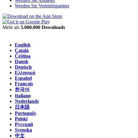
Werden Sie Anbieter
Werden Sie Vertriebspartner
Mehr als
5.000.000 Downloads
English
Català
Čeština
Dansk
Deutsch
Ελληνικά
Español
Français
한국어
Italiano
Nederlands
日本語
Português
Polski
Русский
Svenska
中文