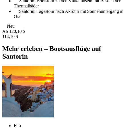
Santorin: Bootstour zu den Vulkaninseln mit Besuch der
Thermalbäder
Santorini Tagestour nach Akrotiri mit Sonnenuntergang in
Oia
Neu
Ab
120,10 $
114,10 $
Mehr erleben – Bootsausflüge auf
Santorin
Firá