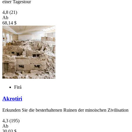
einer Tagestour
4,8
(21)
Ab
68,14 $
Firá
Akrotiri
Erkunden Sie die besterhaltenen Ruinen der minoischen Zivilisation
4,3
(195)
Ab
30,03 $