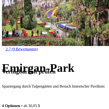
2.7
(9 Bewertungen)
Emirgan-Park
Verfügbarkeit prüfen
Spaziergang durch Tulpengärten und Besuch historischer Pavillons
4 Optionen
• ab
30,05 $