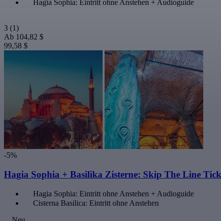
Hagia Sophia: Eintritt ohne Anstehen + Audioguide
3
(1)
Ab
104,82 $
99,58 $
-5%
Hagia Sophia + Basilika Zisterne: Skip The Line Tick
Hagia Sophia: Eintritt ohne Anstehen + Audioguide
Cisterna Basilica: Eintritt ohne Anstehen
Neu