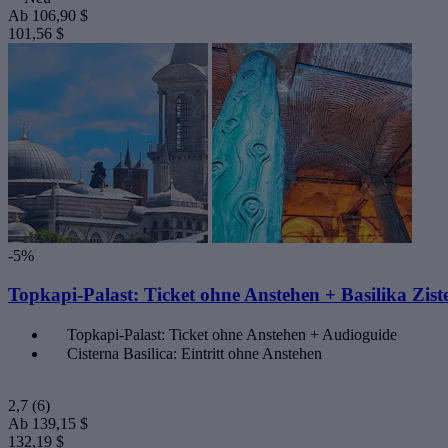
Ab
106,90 $
101,56 $
-5%
Topkapi-Palast: Ticket ohne Anstehen + Basilika Zist
Topkapi-Palast: Ticket ohne Anstehen + Audioguide
Cisterna Basilica: Eintritt ohne Anstehen
2,7
(6)
Ab
139,15 $
132,19 $