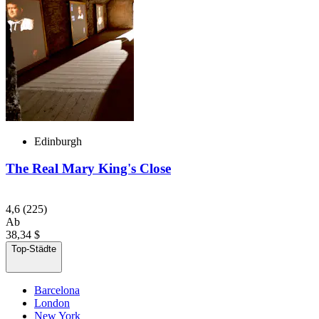
Edinburgh
The Real Mary King's Close
4,6
(225)
Ab
38,34 $
Top-Städte
Barcelona
London
New York