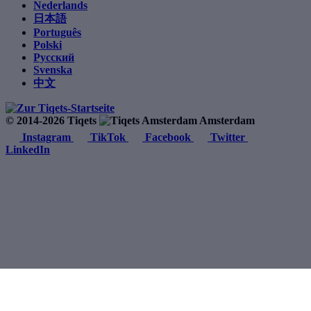
Nederlands
日本語
Português
Polski
Русский
Svenska
中文
© 2014-2026 Tiqets
Amsterdam
Instagram
TikTok
Facebook
Twitter
LinkedIn