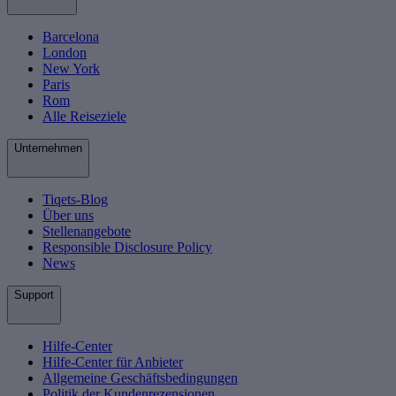
Barcelona
London
New York
Paris
Rom
Alle Reiseziele
Unternehmen
Tiqets-Blog
Über uns
Stellenangebote
Responsible Disclosure Policy
News
Support
Hilfe-Center
Hilfe-Center für Anbieter
Allgemeine Geschäftsbedingungen
Politik der Kundenrezensionen