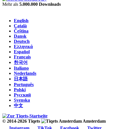
Mehr als
5.000.000 Downloads
English
Català
Čeština
Dansk
Deutsch
Ελληνικά
Español
Français
한국어
Italiano
Nederlands
日本語
Português
Polski
Русский
Svenska
中文
© 2014-2026 Tiqets
Amsterdam
Instagram
TikTok
Facebook
Twitter