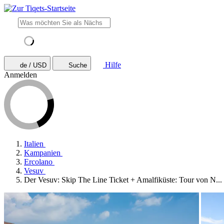
Hilfe
de / USD
Suche
Anmelden
Italien
Kampanien
Ercolano
Vesuv
Der Vesuv: Skip The Line Ticket + Amalfiküste: Tour von N...