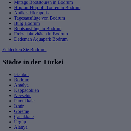
Mittags-Bootstouren in Bodrum
Hop-on-Hop-off-Touren in Bodrum
Antikes Hierapolis
Tagesausflüge von Bodrum
Burg Bodrum
Bootsausflüge in Bodrum
Freizeitaktivitäten in Bodrum
Dedeman Aquapark Bodrum
Entdecken Sie Bodrum
Städte in der Türkei
Istanbul
Bodrum
Antalya
Kappadokien
Nevsehir
Pamukkale
Izmir
Göreme
Çanakkale
Ürgüp
Alanya