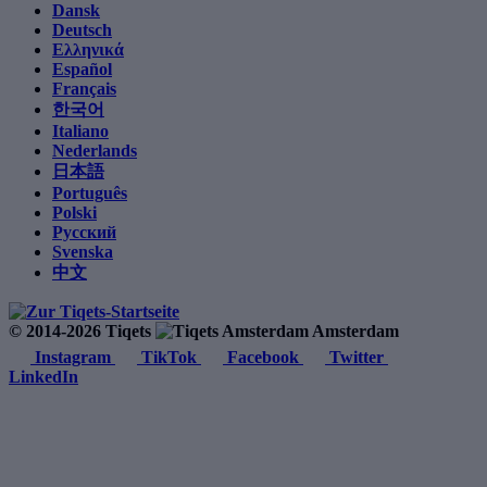
Dansk
Deutsch
Ελληνικά
Español
Français
한국어
Italiano
Nederlands
日本語
Português
Polski
Русский
Svenska
中文
© 2014-2026 Tiqets
Amsterdam
Instagram
TikTok
Facebook
Twitter
LinkedIn