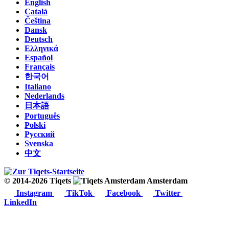
English
Català
Čeština
Dansk
Deutsch
Ελληνικά
Español
Français
한국어
Italiano
Nederlands
日本語
Português
Polski
Русский
Svenska
中文
© 2014-2026 Tiqets
Amsterdam
Instagram
TikTok
Facebook
Twitter
LinkedIn