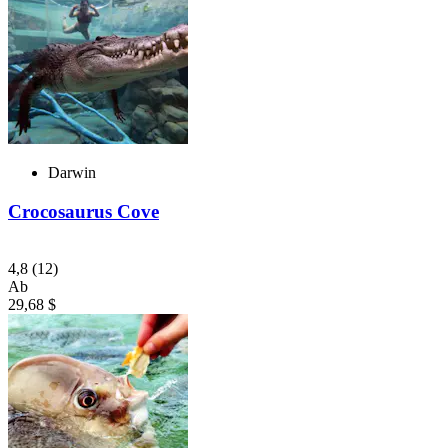
Darwin
Crocosaurus Cove
4,8
(12)
Ab
29,68 $