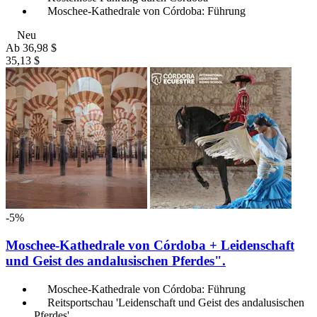
Moschee-Kathedrale von Córdoba: Führung
Neu
Ab
36,98 $
35,13 $
-5%
Moschee-Kathedrale von Córdoba + Leidenschaft
und Geist des andalusischen Pferdes".
Moschee-Kathedrale von Córdoba: Führung
Reitsportschau 'Leidenschaft und Geist des andalusischen
Pferdes'