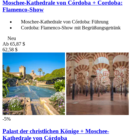
Moschee-Kathedrale von Córdoba + Cordoba:
Flamenco-Show
Moschee-Kathedrale von Córdoba: Führung
Cordoba: Flamenco-Show mit Begrüßungsgetränk
Neu
Ab
65,87 $
62,58 $
-5%
Palast der christlichen Könige + Moschee-
Kathedrale von Córdoba