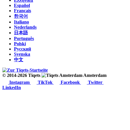
Ελληνικά
Español
Français
한국어
Italiano
Nederlands
日本語
Português
Polski
Русский
Svenska
中文
© 2014-2026 Tiqets
Amsterdam
Instagram
TikTok
Facebook
Twitter
LinkedIn