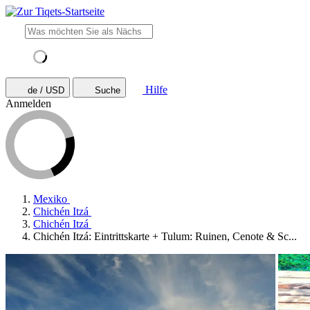
Hilfe
de / USD
Suche
Anmelden
Mexiko
Chichén Itzá
Chichén Itzá
Chichén Itzá: Eintrittskarte + Tulum: Ruinen, Cenote & Sc...