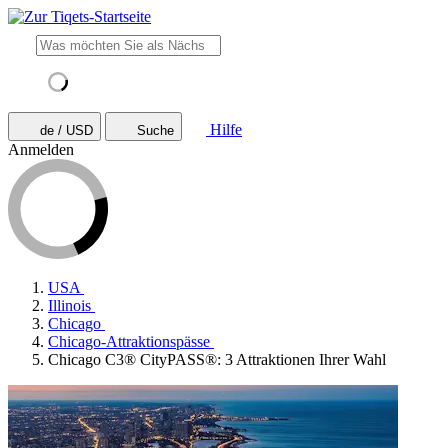
Hilfe
de / USD
Suche
Anmelden
USA
Illinois
Chicago
Chicago-Attraktionspässe
Chicago C3® CityPASS®: 3 Attraktionen Ihrer Wahl