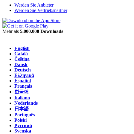
Werden Sie Anbieter
Werden Sie Vertriebspartner
Mehr als
5.000.000 Downloads
English
Català
Čeština
Dansk
Deutsch
Ελληνικά
Español
Français
한국어
Italiano
Nederlands
日本語
Português
Polski
Русский
Svenska