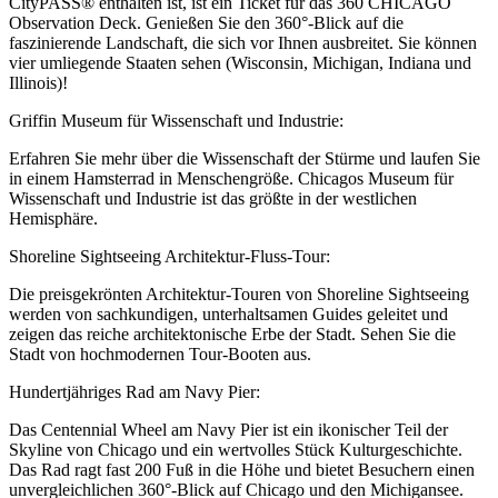
CityPASS® enthalten ist, ist ein Ticket für das 360 CHICAGO
Observation Deck. Genießen Sie den 360°-Blick auf die
faszinierende Landschaft, die sich vor Ihnen ausbreitet. Sie können
vier umliegende Staaten sehen (Wisconsin, Michigan, Indiana und
Illinois)!
Griffin Museum für Wissenschaft und Industrie:
Erfahren Sie mehr über die Wissenschaft der Stürme und laufen Sie
in einem Hamsterrad in Menschengröße. Chicagos Museum für
Wissenschaft und Industrie ist das größte in der westlichen
Hemisphäre.
Shoreline Sightseeing Architektur-Fluss-Tour:
Die preisgekrönten Architektur-Touren von Shoreline Sightseeing
werden von sachkundigen, unterhaltsamen Guides geleitet und
zeigen das reiche architektonische Erbe der Stadt. Sehen Sie die
Stadt von hochmodernen Tour-Booten aus.
Hundertjähriges Rad am Navy Pier:
Das Centennial Wheel am Navy Pier ist ein ikonischer Teil der
Skyline von Chicago und ein wertvolles Stück Kulturgeschichte.
Das Rad ragt fast 200 Fuß in die Höhe und bietet Besuchern einen
unvergleichlichen 360°-Blick auf Chicago und den Michigansee.