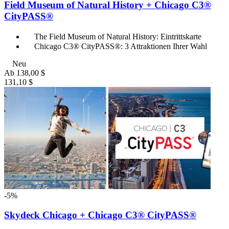
Field Museum of Natural History + Chicago C3®
CityPASS®
The Field Museum of Natural History: Eintrittskarte
Chicago C3® CityPASS®: 3 Attraktionen Ihrer Wahl
Neu
Ab
138,00 $
131,10 $
-5%
Skydeck Chicago + Chicago C3® CityPASS®