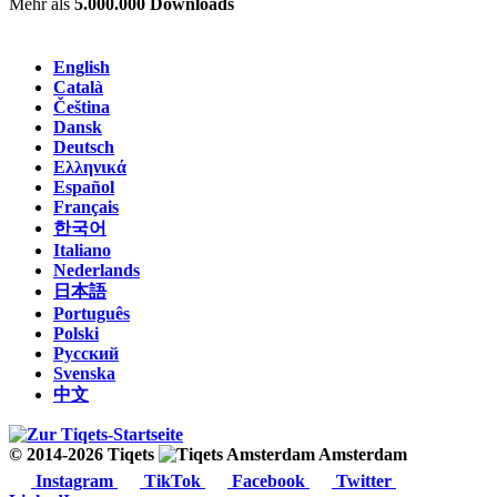
Mehr als
5.000.000 Downloads
English
Català
Čeština
Dansk
Deutsch
Ελληνικά
Español
Français
한국어
Italiano
Nederlands
日本語
Português
Polski
Русский
Svenska
中文
© 2014-2026 Tiqets
Amsterdam
Instagram
TikTok
Facebook
Twitter