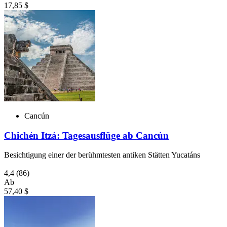
17,85 $
Cancún
Chichén Itzá: Tagesausflüge ab Cancún
Besichtigung einer der berühmtesten antiken Stätten Yucatáns
4,4
(86)
Ab
57,40 $