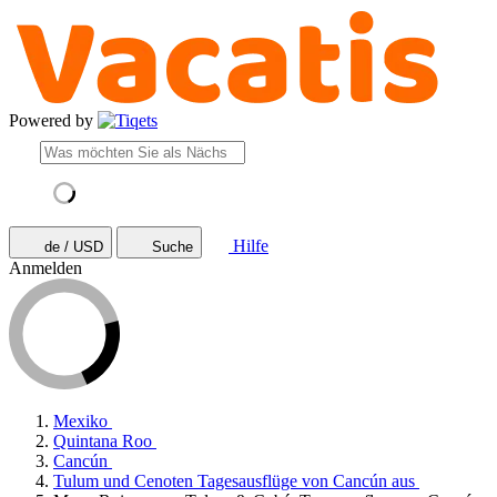
Powered by
Hilfe
de / USD
Suche
Anmelden
Mexiko
Quintana Roo
Cancún
Tulum und Cenoten Tagesausflüge von Cancún aus