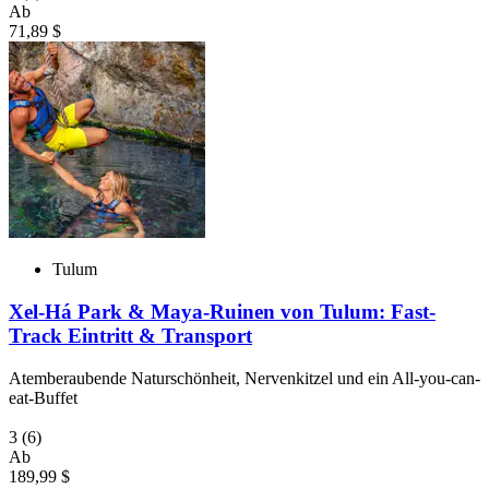
Ab
71,89 $
Tulum
Xel-Há Park & Maya-Ruinen von Tulum: Fast-
Track Eintritt & Transport
Atemberaubende Naturschönheit, Nervenkitzel und ein All-you-can-
eat-Buffet
3
(6)
Ab
189,99 $