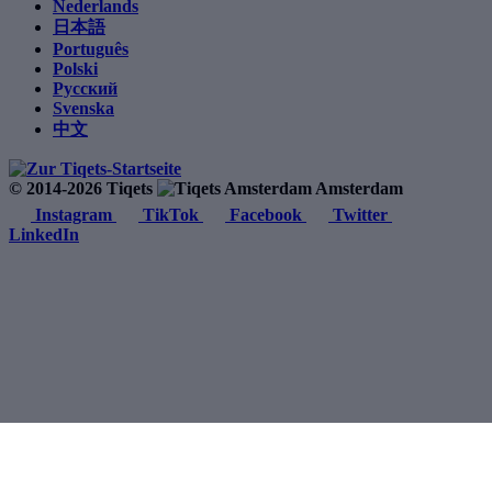
Nederlands
日本語
Português
Polski
Русский
Svenska
中文
© 2014-2026 Tiqets
Amsterdam
Instagram
TikTok
Facebook
Twitter
LinkedIn