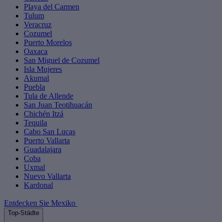
Playa del Carmen
Tulum
Veracruz
Cozumel
Puerto Morelos
Oaxaca
San Miguel de Cozumel
Isla Mujeres
Akumal
Puebla
Tula de Allende
San Juan Teotihuacán
Chichén Itzá
Tequila
Cabo San Lucas
Puerto Vallarta
Guadalajara
Coba
Uxmal
Nuevo Vallarta
Kardonal
Entdecken Sie Mexiko
Top-Städte