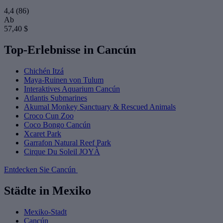
4,4
(86)
Ab
57,40 $
Top-Erlebnisse in Cancún
Chichén Itzá
Maya-Ruinen von Tulum
Interaktives Aquarium Cancún
Atlantis Submarines
Akumal Monkey Sanctuary & Rescued Animals
Croco Cun Zoo
Coco Bongo Cancún
Xcaret Park
Garrafon Natural Reef Park
Cirque Du Soleil JOYÀ
Entdecken Sie Cancún
Städte in Mexiko
Mexiko-Stadt
Cancún