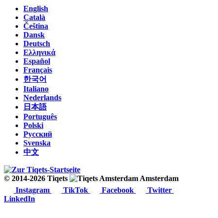
English
Català
Čeština
Dansk
Deutsch
Ελληνικά
Español
Français
한국어
Italiano
Nederlands
日本語
Português
Polski
Русский
Svenska
中文
© 2014-2026 Tiqets
Amsterdam
Instagram
TikTok
Facebook
Twitter
LinkedIn