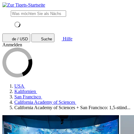
Hilfe
de / USD
Suche
Anmelden
USA
Kalifornien
San Francisco
California Academy of Sciences
California Academy of Sciences + San Francisco: 1,5-stünd...