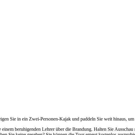
eigen Sie in ein Zwei-Personen-Kajak und paddeln Sie weit hinaus, um 
inem beruhigenden Lehrer über die Brandung. Halten Sie Ausschau n
aben Sie keine gesehen? Sie können die Tour erneut kostenlos ausprobi