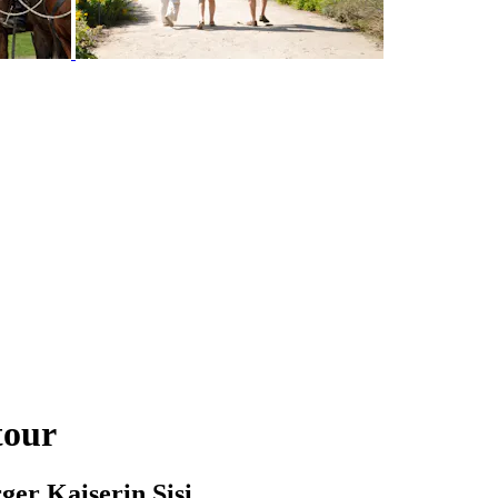
tour
ger Kaiserin Sisi