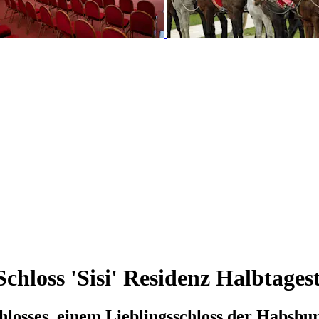
chloss 'Sisi' Residenz Halbtages
osses, einem Lieblingsschloss der Habsbur