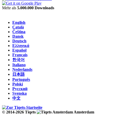
Mehr als
5.000.000 Downloads
English
Català
Čeština
Dansk
Deutsch
Ελληνικά
Español
Français
한국어
Italiano
Nederlands
日本語
Português
Polski
Русский
Svenska
中文
© 2014-2026 Tiqets
Amsterdam