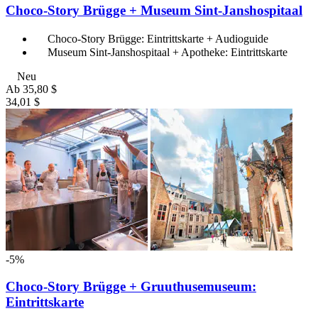
Choco-Story Brügge + Museum Sint-Janshospitaal
Choco-Story Brügge: Eintrittskarte + Audioguide
Museum Sint-Janshospitaal + Apotheke: Eintrittskarte
Neu
Ab
35,80 $
34,01 $
-5%
Choco-Story Brügge + Gruuthusemuseum:
Eintrittskarte