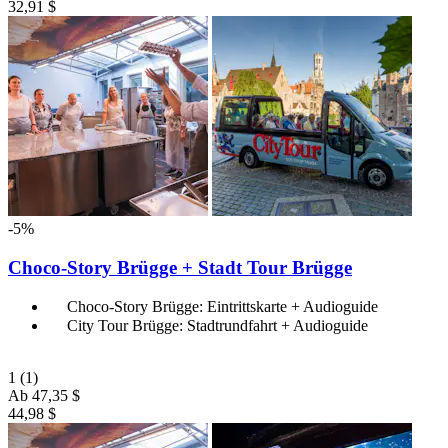
32,91 $
-5%
Choco-Story Brügge + Stadt Tour Brügge
Choco-Story Brügge: Eintrittskarte + Audioguide
City Tour Brügge: Stadtrundfahrt + Audioguide
1
(1)
Ab
47,35 $
44,98 $