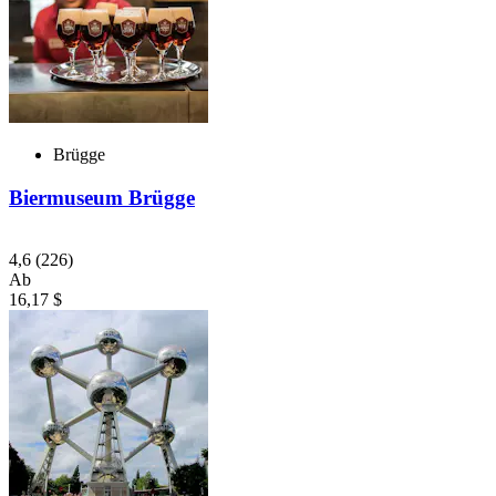
Brügge
Biermuseum Brügge
4,6
(226)
Ab
16,17 $