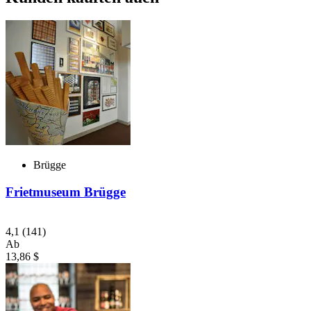
Brügge
Frietmuseum Brügge
4,1
(141)
Ab
13,86 $