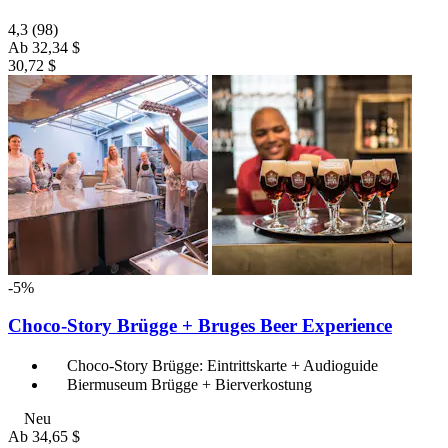
4,3
(98)
Ab
32,34 $
30,72 $
-5%
Choco-Story Brügge + Bruges Beer Experience
Choco-Story Brügge: Eintrittskarte + Audioguide
Biermuseum Brügge + Bierverkostung
Neu
Ab
34,65 $