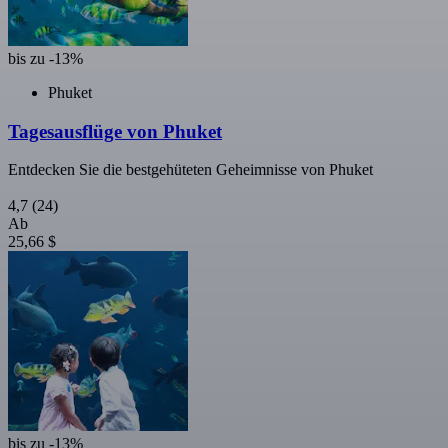
bis zu -13%
Phuket
Tagesausflüge von Phuket
Entdecken Sie die bestgehüteten Geheimnisse von Phuket
4,7
(24)
Ab
25,66 $
bis zu -13%