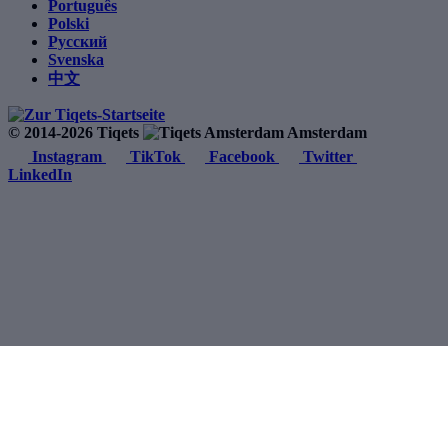
Português
Polski
Русский
Svenska
中文
© 2014-2026 Tiqets
Amsterdam
Instagram
TikTok
Facebook
Twitter
LinkedIn