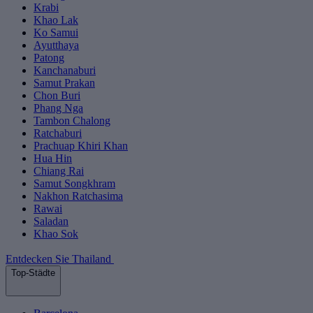
Krabi
Khao Lak
Ko Samui
Ayutthaya
Patong
Kanchanaburi
Samut Prakan
Chon Buri
Phang Nga
Tambon Chalong
Ratchaburi
Prachuap Khiri Khan
Hua Hin
Chiang Rai
Samut Songkhram
Nakhon Ratchasima
Rawai
Saladan
Khao Sok
Entdecken Sie Thailand
Top-Städte