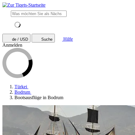
Hilfe
de / USD
Suche
Anmelden
Türkei
Bodrum
Bootsausflüge in Bodrum