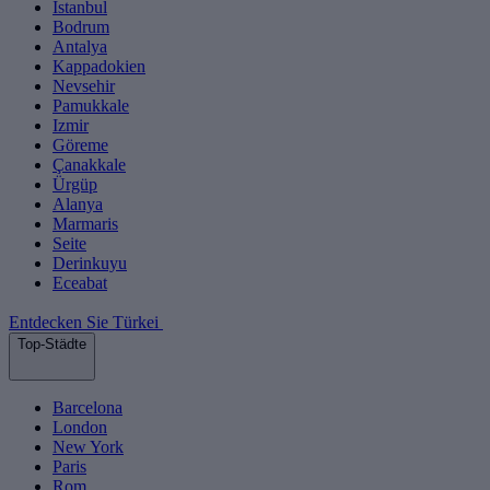
Istanbul
Bodrum
Antalya
Kappadokien
Nevsehir
Pamukkale
Izmir
Göreme
Çanakkale
Ürgüp
Alanya
Marmaris
Seite
Derinkuyu
Eceabat
Entdecken Sie Türkei
Top-Städte
Barcelona
London
New York
Paris
Rom