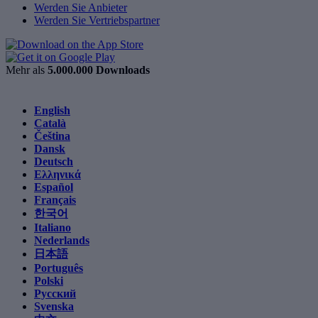
Werden Sie Anbieter
Werden Sie Vertriebspartner
Mehr als
5.000.000 Downloads
English
Català
Čeština
Dansk
Deutsch
Ελληνικά
Español
Français
한국어
Italiano
Nederlands
日本語
Português
Polski
Русский
Svenska