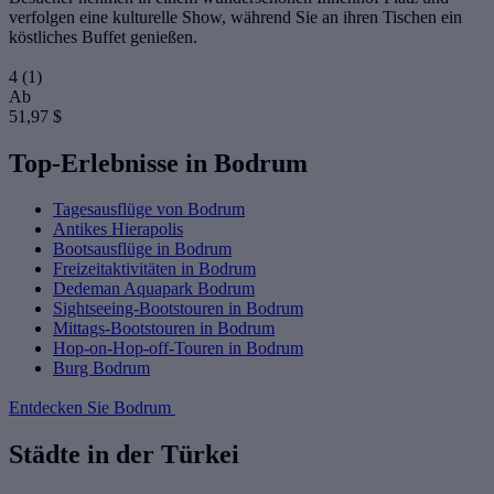
verfolgen eine kulturelle Show, während Sie an ihren Tischen ein
köstliches Buffet genießen.
4
(1)
Ab
51,97 $
Top-Erlebnisse in Bodrum
Tagesausflüge von Bodrum
Antikes Hierapolis
Bootsausflüge in Bodrum
Freizeitaktivitäten in Bodrum
Dedeman Aquapark Bodrum
Sightseeing-Bootstouren in Bodrum
Mittags-Bootstouren in Bodrum
Hop-on-Hop-off-Touren in Bodrum
Burg Bodrum
Entdecken Sie Bodrum
Städte in der Türkei