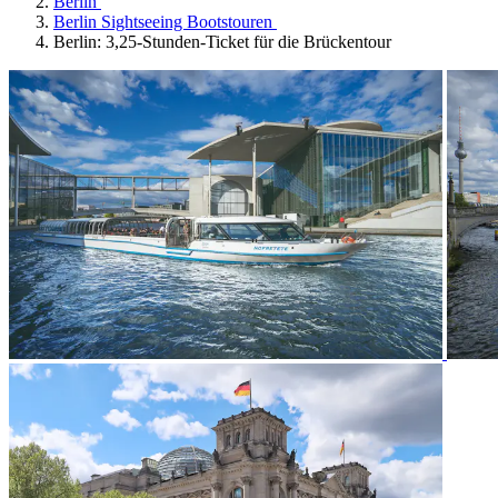
Berlin
Berlin Sightseeing Bootstouren
Berlin: 3,25-Stunden-Ticket für die Brückentour