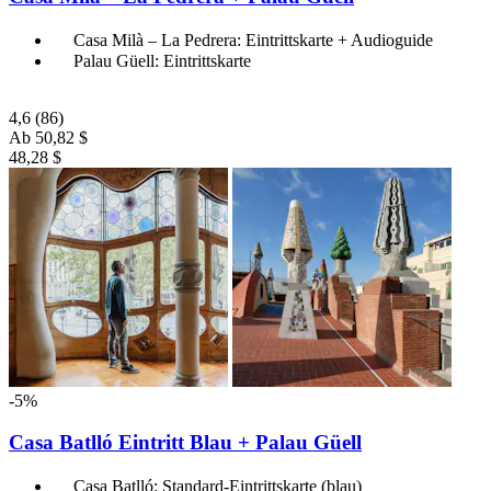
Casa Milà – La Pedrera: Eintrittskarte + Audioguide
Palau Güell: Eintrittskarte
4,6
(86)
Ab
50,82 $
48,28 $
-5%
Casa Batlló Eintritt Blau + Palau Güell
Casa Batlló: Standard-Eintrittskarte (blau)