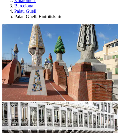
Katalonien
Barcelona
Palau Güell
Palau Güell: Eintrittskarte