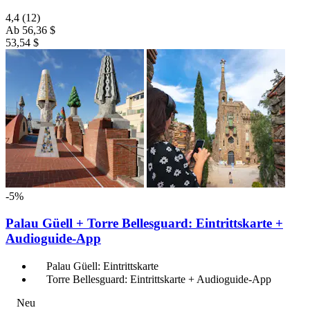
4,4
(12)
Ab
56,36 $
53,54 $
-5%
Palau Güell + Torre Bellesguard: Eintrittskarte +
Audioguide-App
Palau Güell: Eintrittskarte
Torre Bellesguard: Eintrittskarte + Audioguide-App
Neu