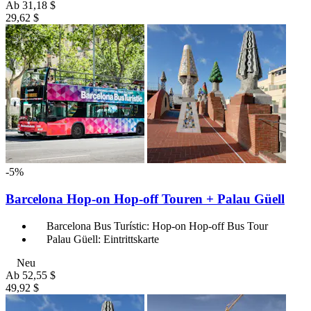
Ab
31,18 $
29,62 $
-5%
Barcelona Hop-on Hop-off Touren + Palau Güell
Barcelona Bus Turístic: Hop-on Hop-off Bus Tour
Palau Güell: Eintrittskarte
Neu
Ab
52,55 $
49,92 $