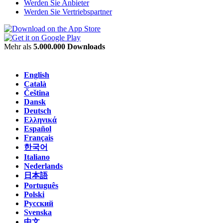
Werden Sie Anbieter
Werden Sie Vertriebspartner
Mehr als
5.000.000 Downloads
English
Català
Čeština
Dansk
Deutsch
Ελληνικά
Español
Français
한국어
Italiano
Nederlands
日本語
Português
Polski
Русский
Svenska
中文