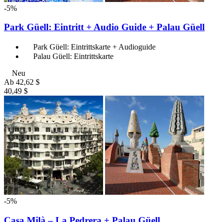
-5%
Park Güell: Eintritt + Audio Guide + Palau Güell
Park Güell: Eintrittskarte + Audioguide
Palau Güell: Eintrittskarte
Neu
Ab
42,62 $
40,49 $
-5%
Casa Milà – La Pedrera + Palau Güell