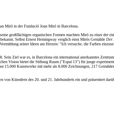
oan Miró in der Fundació Joan Miró in Barcelona.
 seine großflächigen organischen Formen machten Miró zu einer der ein
t bekannt. Selbst Ernest Hemingway verglich einst Mirós Gemälde
Der 
ie Vermittlung seiner Ideen am Herzen: "Ich versuche, die Farben einz
. Sein Ziel war es, in Barcelona ein international anerkanntes Zentru
ichen Vision bietet die Stiftung Raum ("Espai 13") für junge experiment
st 15.000 Kunstwerke mit mehr als 8.000 Zeichnungen, 217 Gemälden,
n von Künstlern des 20. und 21. Jahrhunderts ein und präsentiert darüb