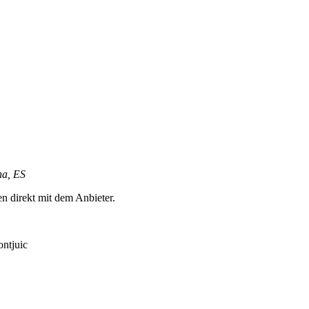
na, ES
en direkt mit dem Anbieter.
ontjuic