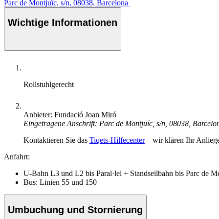
Parc de Montjuïc, s/n, 08038, Barcelona
Wichtige Informationen
Rollstuhlgerecht
Anbieter: Fundació Joan Miró
Eingetragene Anschrift: Parc de Montjuïc, s/n, 08038, Barcelo
Kontaktieren Sie das
Tiqets-Hilfecenter
– wir klären Ihr Anlieg
Anfahrt:
U-Bahn L3 und L2 bis Paral·lel + Standseilbahn bis Parc de M
Bus: Linien 55 und 150
Umbuchung und Stornierung