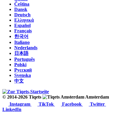
Čeština
Dansk
Deutsch
Ελληνικά
Español
Français
한국어
Italiano
Nederlands
日本語
Português
Polski
Русский
Svenska
中文
© 2014-2026 Tiqets
Amsterdam
Instagram
TikTok
Facebook
Twitter
LinkedIn