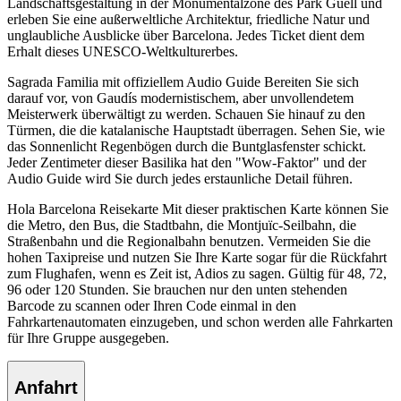
Landschaftsgestaltung in der Monumentalzone des Park Güell und
erleben Sie eine außerweltliche Architektur, friedliche Natur und
unglaubliche Ausblicke über Barcelona. Jedes Ticket dient dem
Erhalt dieses UNESCO-Weltkulturerbes.
Sagrada Familia mit offiziellem Audio Guide Bereiten Sie sich
darauf vor, von Gaudís modernistischem, aber unvollendetem
Meisterwerk überwältigt zu werden. Schauen Sie hinauf zu den
Türmen, die die katalanische Hauptstadt überragen. Sehen Sie, wie
das Sonnenlicht Regenbögen durch die Buntglasfenster schickt.
Jeder Zentimeter dieser Basilika hat den "Wow-Faktor" und der
Audio Guide wird Sie durch jedes erstaunliche Detail führen.
Hola Barcelona Reisekarte Mit dieser praktischen Karte können Sie
die Metro, den Bus, die Stadtbahn, die Montjuïc-Seilbahn, die
Straßenbahn und die Regionalbahn benutzen. Vermeiden Sie die
hohen Taxipreise und nutzen Sie Ihre Karte sogar für die Rückfahrt
zum Flughafen, wenn es Zeit ist, Adios zu sagen. Gültig für 48, 72,
96 oder 120 Stunden. Sie brauchen nur den unten stehenden
Barcode zu scannen oder Ihren Code einmal in den
Fahrkartenautomaten einzugeben, und schon werden alle Fahrkarten
für Ihre Gruppe ausgegeben.
Anfahrt