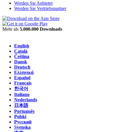
Werden Sie Anbieter
Werden Sie Vertriebspartner
Mehr als
5.000.000 Downloads
English
Català
Čeština
Dansk
Deutsch
Ελληνικά
Español
Français
한국어
Italiano
Nederlands
日本語
Português
Polski
Русский
Svenska