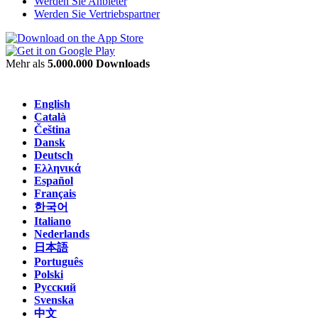
Werden Sie Anbieter
Werden Sie Vertriebspartner
Mehr als
5.000.000 Downloads
English
Català
Čeština
Dansk
Deutsch
Ελληνικά
Español
Français
한국어
Italiano
Nederlands
日本語
Português
Polski
Русский
Svenska
中文