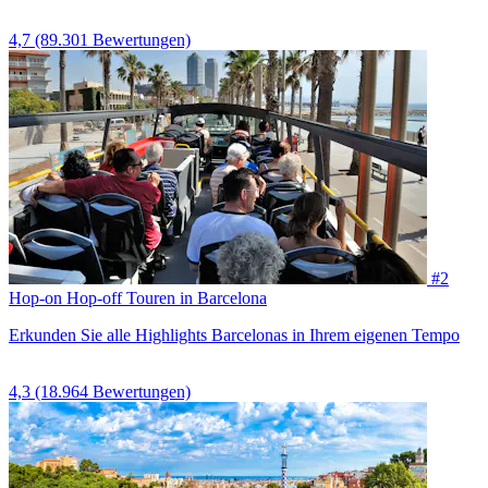
4,7
(89.301 Bewertungen)
#2
Hop-on Hop-off Touren in Barcelona
Erkunden Sie alle Highlights Barcelonas in Ihrem eigenen Tempo
4,3
(18.964 Bewertungen)