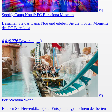
#4
Spotify Camp Nou & FC Barcelona Museum
Besuchen Sie das Camp Nou und erleben Sie die größten Momente
des FC Barcelona
4,4
(9.276 Bewertungen)
#5
PortAventura World
Erleben Sie Nervenkitzel (oder Entspannung) an einem der besten