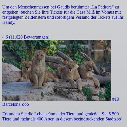
Um den Menschenmassen bei Gaudís berühmter „La Pedrera“ zu
entgehen, buchen Sie Ihre Tickets für die Casa Milà im Voraus mit
festgelegten Zeitfenstern und sofortigem Versand der Tickets auf Ihr
Handy.
4,6
(11.620 Bewertungen)
#10
Barcelona Zoo
Erkunden Sie die Lebensräume der Tiere und genießen Sie 5.500
Tiere und mehr als 400 Arten in diesem beeindruckenden Stadtzoo!