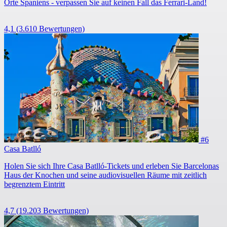
Orte Spaniens - verpassen Sie auf keinen Fall das Ferrari-Land!
4,1
(3.610 Bewertungen)
#6
Casa Batlló
Holen Sie sich Ihre Casa Batlló-Tickets und erleben Sie Barcelonas
Haus der Knochen und seine audiovisuellen Räume mit zeitlich
begrenztem Eintritt
4,7
(19.203 Bewertungen)