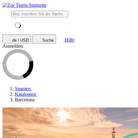
Hilfe
de / USD
Suche
Anmelden
Spanien
Katalonien
Barcelona