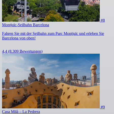
#8
Montjuïc-Seilbahn Barcelona
Fahren Sie mit der Seilbahn zum Parc Montjuïc und erleben Sie
Barcelona von oben!
4,4
(8.309 Bewertungen)
#9
Casa Milà – La Pedrera