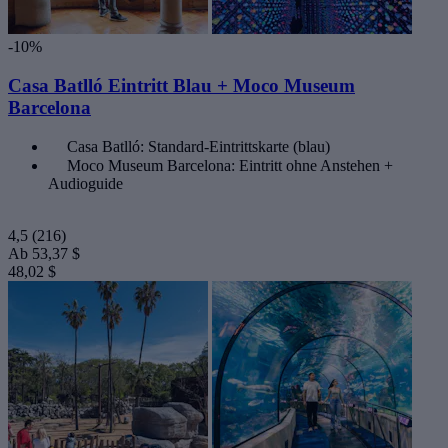
-10%
Casa Batlló Eintritt Blau + Moco Museum
Barcelona
Casa Batlló: Standard-Eintrittskarte (blau)
Moco Museum Barcelona: Eintritt ohne Anstehen +
Audioguide
4,5
(216)
Ab
53,37 $
48,02 $