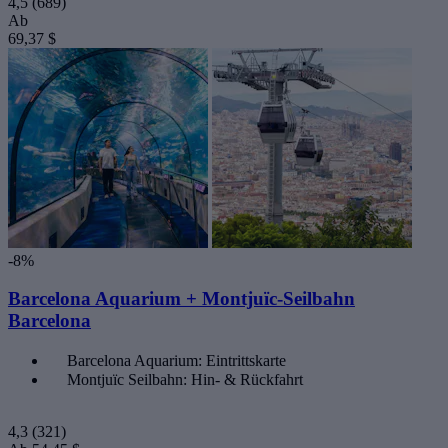
4,5
(689)
Ab
69,37 $
-8%
Barcelona Aquarium + Montjuïc-Seilbahn
Barcelona
Barcelona Aquarium: Eintrittskarte
Montjuïc Seilbahn: Hin- & Rückfahrt
4,3
(321)