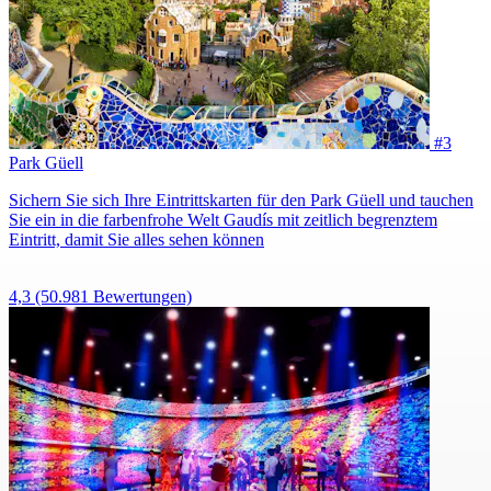
#3
Park Güell
Sichern Sie sich Ihre Eintrittskarten für den Park Güell und tauchen
Sie ein in die farbenfrohe Welt Gaudís mit zeitlich begrenztem
Eintritt, damit Sie alles sehen können
4,3
(50.981 Bewertungen)